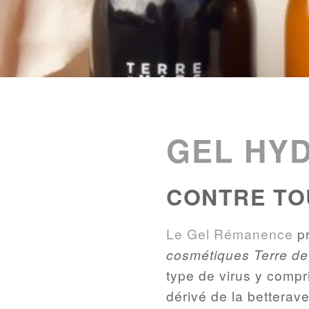
ENTRIES
LIST
GEL HY
CONTRE TO
Le Gel Rémanence
pr
cosmétiques Terre d
type de virus y compri
dérivé de la betterave